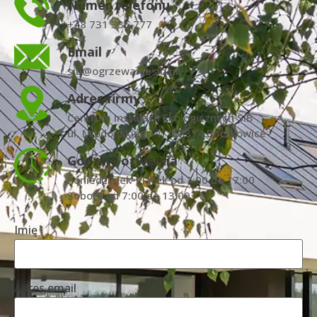
Numer telefonu
+48 731 336 777
Email
sib@ogrzewaniesib.pl
Adres firmy
Centrum Instalacji Ekologicznych SIB
ul. Miodońskiego 1, 43-374 Buczkowice
Godziny otwarcia
Poniedziałek-Piątek od 7:00 do 17:00
Sobota od 7:00 do 13:00
Imię
Adres email