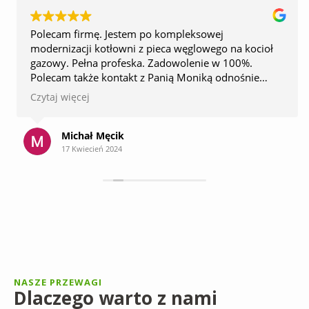
Polecam firmę. Jestem po kompleksowej
modernizacji kotłowni z pieca węglowego na kocioł
gazowy. Pełna profeska. Zadowolenie w 100%.
Polecam także kontakt z Panią Moniką odnośnie
spraw administracyjnych. Zawsze doradzi i życzliwie
Czytaj więcej
podchodzi do sprawy. Z czystym sumieniem
polecam. Tak trzymać
Michał Męcik
17 Kwiecień 2024
NASZE PRZEWAGI
Dlaczego warto z nami