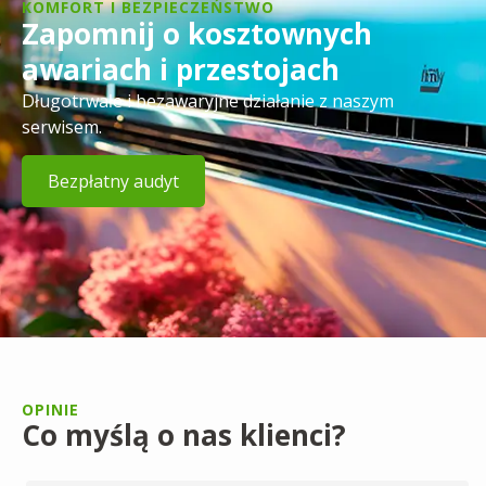
KOMFORT I BEZPIECZEŃSTWO
Zapomnij o kosztownych
awariach i przestojach
Długotrwałe i bezawaryjne działanie z naszym
serwisem.
Bezpłatny audyt
OPINIE
Co myślą o nas klienci?