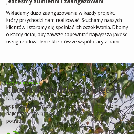
Jesteśmy sumienni i zaangażowani
Wkładamy dużo zaangażowania w każdy projekt,
który przychodzi nam realizować. Słuchamy naszych
klientów i staramy się spełniać ich oczekiwania. Dbamy
o każdy detal, aby zawsze zapewniać najwyższą jakość
usług i zadowolenie klientów ze współpracy z nami.
SZYBKI KONTAKT
Chcesz dowiedzieć się więcej?
Napisz do nas lub zadzwoń bezpośrednio. Chętnie
odpowiemy na wszystkie Twoje pytania i doradzimy
najlepsze rozwiązanie dopasowane do Twoich
potrzeb.