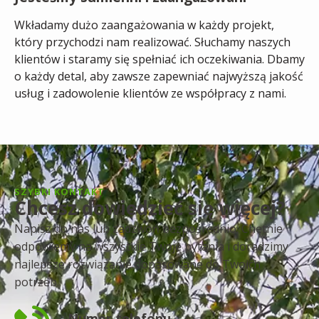
Wkładamy dużo zaangażowania w każdy projekt,
który przychodzi nam realizować. Słuchamy naszych
klientów i staramy się spełniać ich oczekiwania. Dbamy
o każdy detal, aby zawsze zapewniać najwyższą jakość
usług i zadowolenie klientów ze współpracy z nami.
SZYBKI KONTAKT
Chcesz dowiedzieć się więcej?
Napisz do nas lub zadzwoń bezpośrednio. Chętnie
odpowiemy na wszystkie Twoje pytania i doradzimy
najlepsze rozwiązanie dopasowane do Twoich
potrzeb.
Numer telefonu