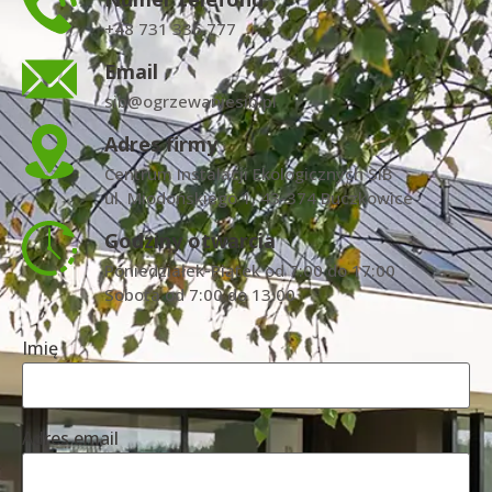
+48 731 336 777
Email
sib@ogrzewaniesib.pl
Adres firmy
Centrum Instalacji Ekologicznych SIB
ul. Miodońskiego 1, 43-374 Buczkowice
Godziny otwarcia
Poniedziałek-Piątek od 7:00 do 17:00
Sobota od 7:00 do 13:00
Imię
Adres email