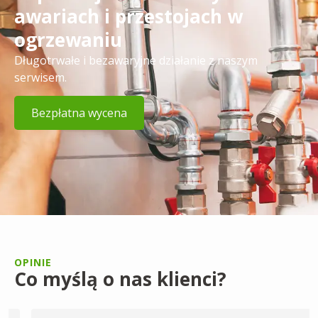
awariach i przestojach w
ogrzewaniu
Długotrwałe i bezawaryjne działanie z naszym
serwisem.
Bezpłatna wycena
OPINIE
Co myślą o nas klienci?