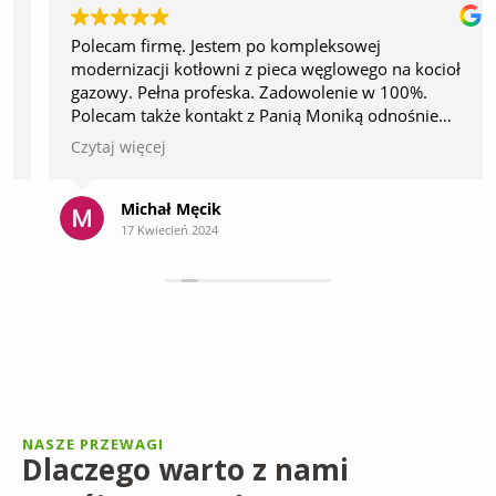
Polecam firmę. Jestem po kompleksowej
modernizacji kotłowni z pieca węglowego na kocioł
gazowy. Pełna profeska. Zadowolenie w 100%.
Polecam także kontakt z Panią Moniką odnośnie
spraw administracyjnych. Zawsze doradzi i życzliwie
Czytaj więcej
podchodzi do sprawy. Z czystym sumieniem
polecam. Tak trzymać
Michał Męcik
17 Kwiecień 2024
NASZE PRZEWAGI
Dlaczego warto z nami