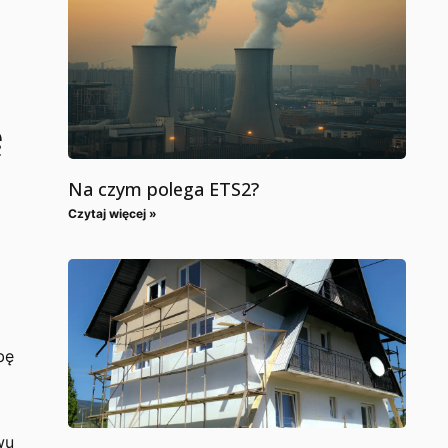
ę
Na czym polega ETS2?
Czytaj więcej »
bę
wu