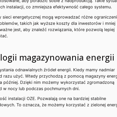
tosowane, aby poradzić sobie z nadprodukcją. Takie sytua
 instalacji, co zmniejsza efektywność całego systemu.
y sieci energetycznej mogą wprowadzać różne ograniczeni
lemów, takich jak wyższe koszty dla inwestorów i mniej
ważne jest, aby znaleźć rozwiązania, które pozwolą lepiej
tać.
logii magazynowania energii
ystania odnawialnych źródeł energii. Kiedy mamy nadmiar
od razu użyć. Wtedy przychodzą z pomocą magazyny energi
 na później. Dzięki nim możemy wykorzystać zgromadzoną
kład w nocy lub podczas pochmurnych dni.
 instalacji OZE. Pozwalają one na bardziej stabilne
dowych. To oznacza, że możemy korzystać z zielonej energ